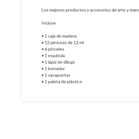
Los mejores productos y accesorios de arte y manua
Incluye 

• 1 caja de madera

• 12 pinturas de 12 ml 

• 6 pinceles 

• 1 espátula 

• 1 lápiz de dibujo

• 1 borrador 

• 1 sacapuntas

• 1 paleta de plástico