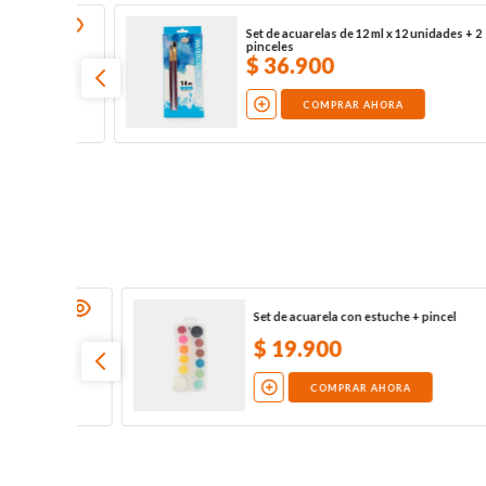
+ 2
Pintura acuarela x 12 unidades Staedtler
$
64
.
300
COMPRAR AHORA
Set de acuarelas con pincel x 37 piezas
$
36
.
900
COMPRAR AHORA