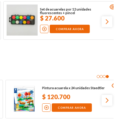
Lápices de grafito acuarelables Faber
Castell x 5 unidades
$
40
.
200
COMPRAR AHORA
Lápices de grafito acuarelables Faber
Castell x 5 unidades
$
40
.
200
COMPRAR AHORA