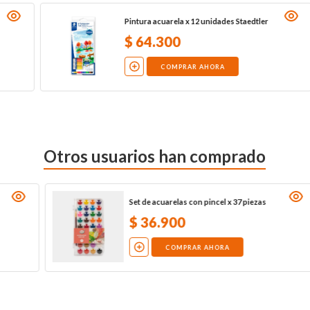
Set de acuarelas por 12 unidades
fluorescentes + pincel
$
27
.
600
COMPRAR AHORA
Otros usuarios han comprado
Pintura acuarela x 24 unidades Staedtler
$
120
.
700
COMPRAR AHORA