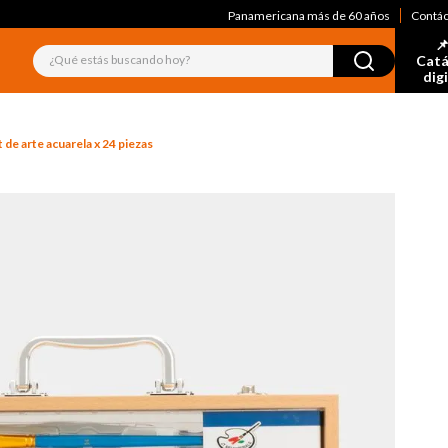
Panamericana más de 60 años
Contá
📌
¿Qué estás buscando hoy?
Catá
dig
t de arte acuarela x 24 piezas