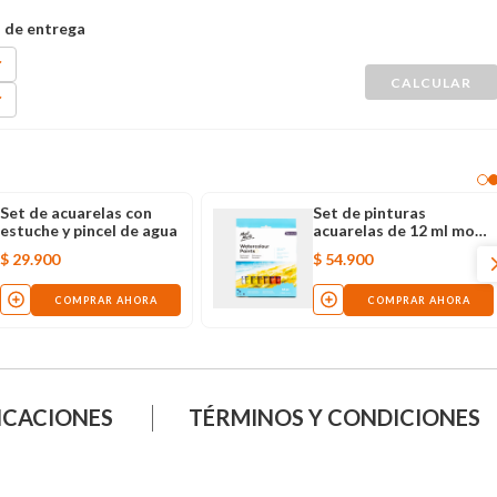
Set de pinturas
Set de acuarelas Mont
acuarelas de 12 ml mont
Marte x17 piezas
marte x 18 unidades
$
54
.
900
$
24
.
900
COMPRAR AHORA
COMPRAR AHORA
ICACIONES
TÉRMINOS Y CONDICIONES