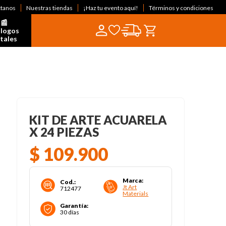
ctanos
Nuestras tiendas
¡Haz tu evento aquí!
Términos y condiciones
📰  
logos 
itales
KIT DE ARTE ACUARELA
X 24 PIEZAS
$
109
.
900
Marca
:
Cod.
:
Jt Art
712477
Materials
Garantía
:
30 días