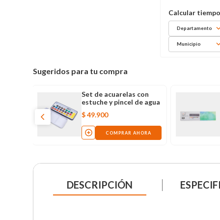
Departamento
Municipio
Sugeridos para tu compra
 con
Set de acuarelas con
 de agua
estuche y pincel de agua
$
29
.
900
AHORA
COMPRAR AHORA
DESCRIPCIÓN
ESPECIF