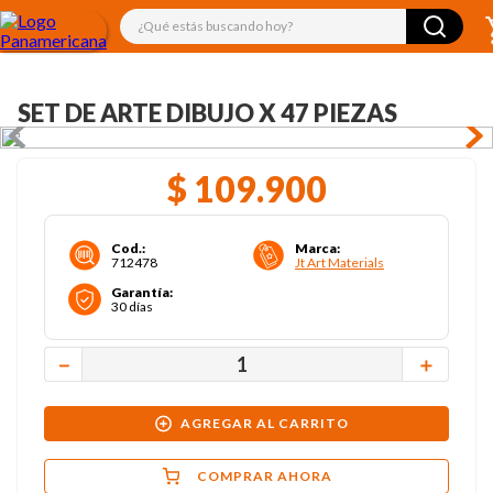
¿Qué estás buscando hoy?
SET DE ARTE DIBUJO X 47 PIEZAS
$
109
.
900
Cod.
:
Marca
:
712478
Jt Art Materials
Garantía
:
30 días
－
＋
AGREGAR AL CARRITO
COMPRAR AHORA