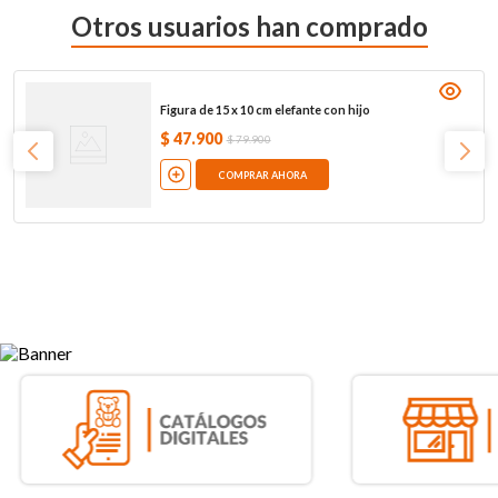
Otros usuarios han comprado
Figura de 15 x 10 cm elefante con hijo
$
47
.
900
$
79
.
900
COMPRAR AHORA