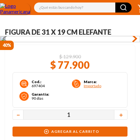
¿Qué estás buscando hoy?
FIGURA DE 31 X 19 CM ELEFANTE
40%
$
129
.
900
$
77
.
900
Cod.
:
Marca
:
697404
Importado
Garantía
:
90 días
－
＋
AGREGAR AL CARRITO