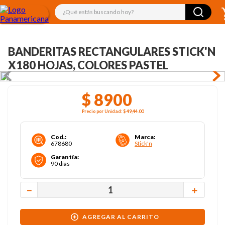
¿Qué estás buscando hoy?
BANDERITAS RECTANGULARES STICK'N
X180 HOJAS, COLORES PASTEL
$
8900
Precio por
Unidad
:
$ 49,44
.00
Cod.
:
Marca
:
678680
Stick'n
Garantía
:
90 días
－
＋
AGREGAR AL CARRITO