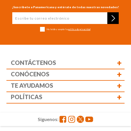
¡Suscríbete a Panamericana y entérate de todas nuestras novedades!
He leído y acepto la
política de privacidad
+
CONTÁCTENOS
+
CONÓCENOS
+
TE AYUDAMOS
+
POLÍTICAS
Siguenos: