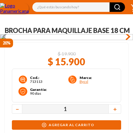
¿Qué estás buscando hoy?
BROCHA PARA MAQUILLAJE BASE 18 CM
20%
$
19
.
900
$
15
.
900
Cod.
:
Marca
:
713113
Bycsl
Garantía
:
90 días
－
＋
AGREGAR AL CARRITO