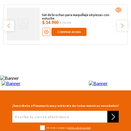
Set de brochas para maquillaje x4 piezas con
estuche
$
14
.
900
$
49
.
700
COMPRAR AHORA
¡Suscríbete a Panamericana y entérate de todas nuestras novedades!
He leído y acepto la
política de privacidad