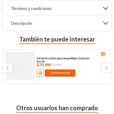
Términos y condiciones
Descripción
También te puede interesar
Set de brochas para maquillaje x5 piezas
fucsia
$
31
.
900
$
39
.
900
COMPRAR AHORA
Otros usuarios han comprado