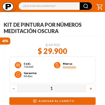
¿Qué estás buscando hoy?
KIT DE PINTURA POR NÚMEROS
MEDITACIÓN OSCURA
40%
$
49
.
900
$
29
.
900
Cod.
:
Marca
:
716165
Importado
Garantía
:
30 días
－
＋
AGREGAR AL CARRITO