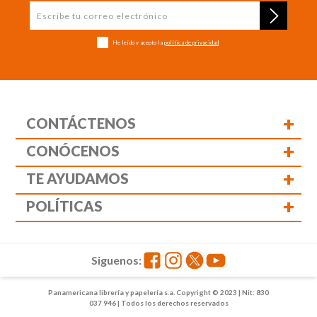
He leído y acepto la
política de privacidad
+
CONTÁCTENOS
+
CONÓCENOS
+
TE AYUDAMOS
+
POLÍTICAS
Siguenos:
Panamericana librería y papelería s.a. Copyright © 2023 | Nit: 830
037 946 | Todos los derechos reservados