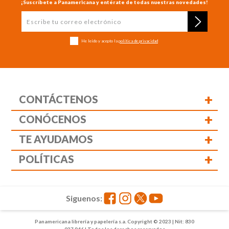
¡Suscríbete a Panamericana y entérate de todas nuestras novedades!
He leído y acepto la
política de privacidad
+
CONTÁCTENOS
+
CONÓCENOS
+
TE AYUDAMOS
+
POLÍTICAS
Siguenos:
Panamericana librería y papelería s.a. Copyright © 2023 | Nit: 830