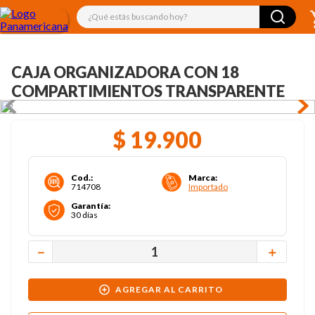
¿Qué estás buscando hoy?
CAJA ORGANIZADORA CON 18
COMPARTIMIENTOS TRANSPARENTE
$
19
.
900
Cod.
:
Marca
:
714708
Importado
Garantía
:
30 días
－
＋
AGREGAR AL CARRITO