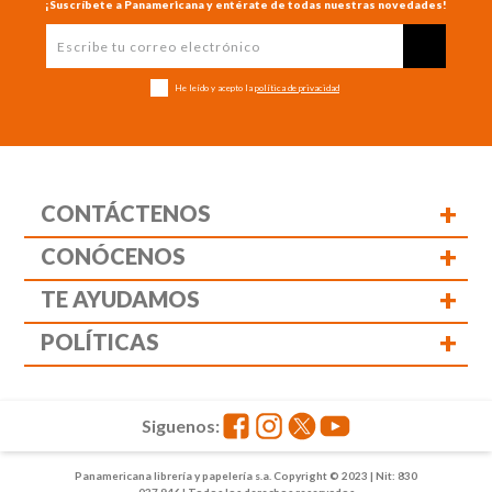
¡Suscríbete a Panamericana y entérate de todas nuestras novedades!
He leído y acepto la
política de privacidad
+
CONTÁCTENOS
+
CONÓCENOS
+
TE AYUDAMOS
+
POLÍTICAS
Siguenos:
Panamericana librería y papelería s.a. Copyright © 2023 | Nit: 830