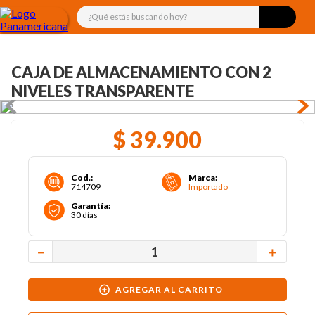
¿Qué estás buscando hoy?
CAJA DE ALMACENAMIENTO CON 2
NIVELES TRANSPARENTE
$
39
.
900
Cod.
:
Marca
:
714709
Importado
Garantía
:
30 días
－
＋
AGREGAR AL CARRITO