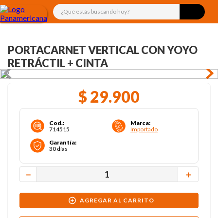
¿Qué estás buscando hoy?
PORTACARNET VERTICAL CON YOYO
RETRÁCTIL + CINTA
$
29
.
900
Cod.
:
Marca
:
714515
Importado
Garantía
:
30 días
－
＋
AGREGAR AL CARRITO