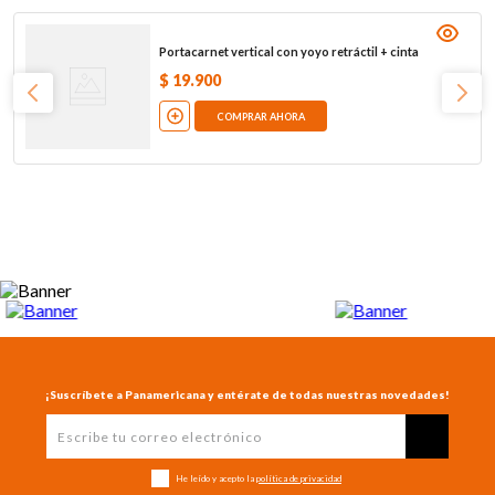
Portacarnet vertical con yoyo retráctil + cinta
$
19
.
900
COMPRAR AHORA
¡Suscríbete a Panamericana y entérate de todas nuestras novedades!
He leído y acepto la
política de privacidad