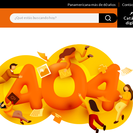
Panamericana más de 60 años
Contá
📌
¿Qué estás buscando hoy?
Catá
dig