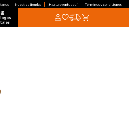
ctanos
Nuestras tiendas
¡Haz tu evento aquí!
Términos y condiciones
📰  
logos 
itales