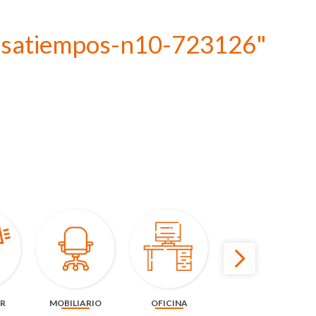
asatiempos-n10-723126"
AR
MOBILIARIO
OFICINA