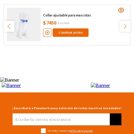
Collar ajustable para mascotas
$
7450
$
14
.
900
COMPRAR AHORA
¡Suscríbete a Panamericana y entérate de todas nuestras novedades!
He leído y acepto la
política de privacidad