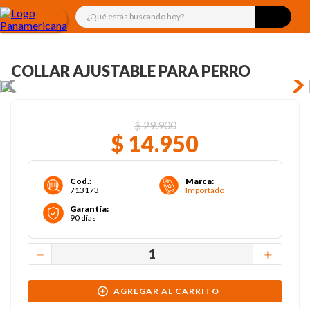
¿Qué estás buscando hoy?
COLLAR AJUSTABLE PARA PERRO
$
29
.
900
$
14
.
950
Cod.
:
Marca
:
713173
Importado
Garantía
:
90 días
－
＋
AGREGAR AL CARRITO