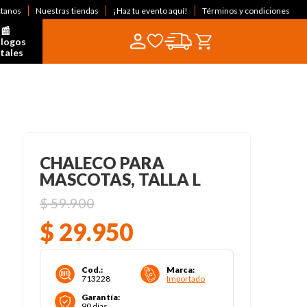
ctanos
Nuestras tiendas
¡Haz tu evento aquí!
Términos y condiciones
📰  
logos 
itales
CHALECO PARA
MASCOTAS, TALLA L
$
59
.
900
$
29
.
950
Cod.
:
Marca
:
713228
Importado
Garantía
:
90 días