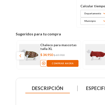
Departamento
Municipio
Sugeridos para tu compra
ascotas
Chaleco para mascotas
talla XL
$
34
.
950
$
69
.
900
AHORA
COMPRAR AHORA
DESCRIPCIÓN
ESPECIF