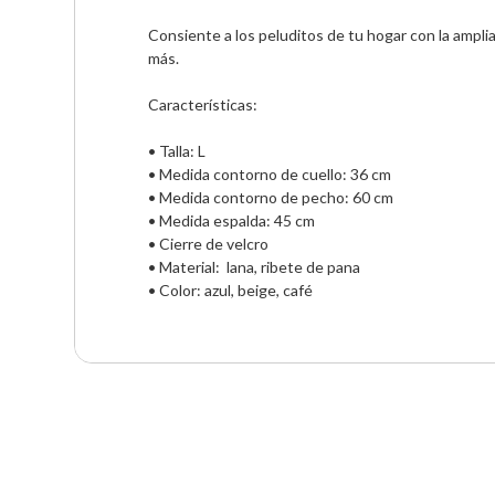
Consiente a los peluditos de tu hogar con la ampli
más.

Características:

• Talla: L

• Medida contorno de cuello: 36 cm

• Medida contorno de pecho: 60 cm

• Medida espalda: 45 cm 

• Cierre de velcro

• Material:  lana, ribete de pana

• Color: azul, beige, café