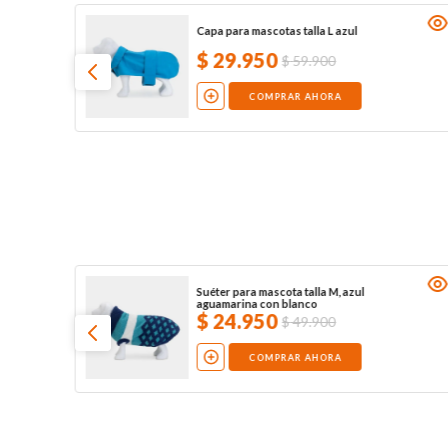
Capa para mascotas talla L azul
$
29
.
950
$
59
.
900
COMPRAR AHORA
Suéter para mascota talla M, azul
aguamarina con blanco
$
24
.
950
$
49
.
900
COMPRAR AHORA