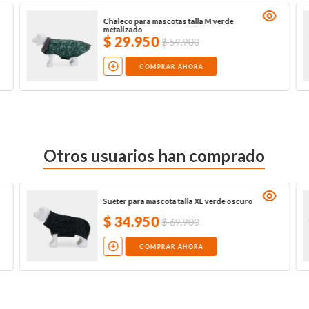
Chaleco para mascotas talla M verde
metalizado
$
29
.
950
$
59
.
900
COMPRAR AHORA
Otros usuarios han comprado
Suéter para mascota talla XL verde oscuro
$
34
.
950
$
69
.
900
COMPRAR AHORA