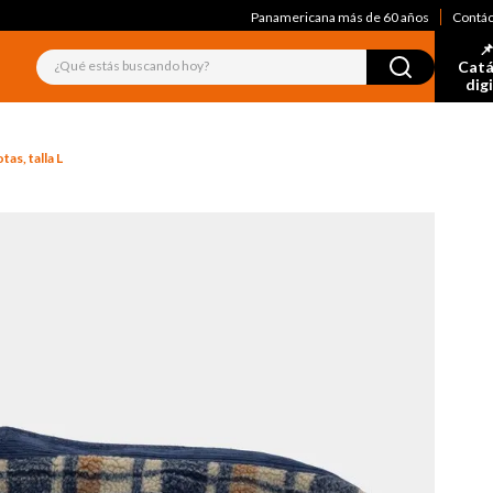
Panamericana más de 60 años
Contá
📌
¿Qué estás buscando hoy?
Catá
dig
as, talla L