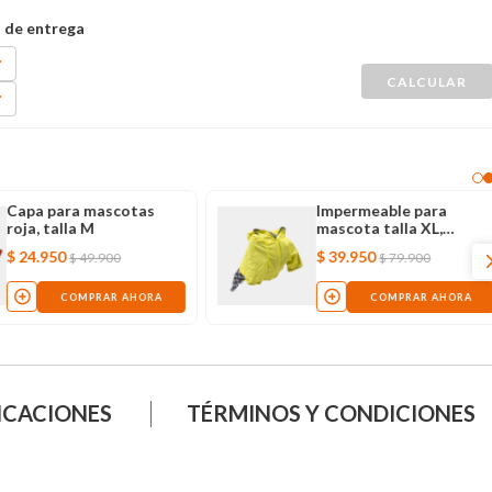
Capa para mascotas
Impermeable para
roja, talla M
mascota talla XL,
amarillo con gris
$
24
.
950
$
39
.
950
$
49
.
900
$
79
.
900
COMPRAR AHORA
COMPRAR AHORA
ICACIONES
TÉRMINOS Y CONDICIONES