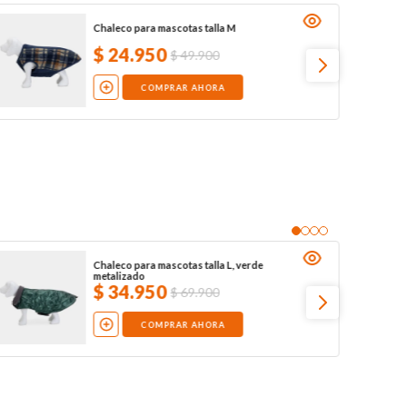
Chaleco para mascotas talla M
$
24
.
950
$
49
.
900
COMPRAR AHORA
Chaleco para mascotas talla L, verde
metalizado
$
34
.
950
$
69
.
900
COMPRAR AHORA