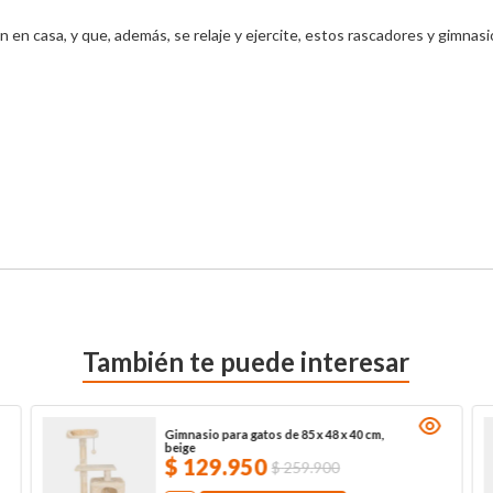
n en casa, y que, además, se relaje y ejercite, estos rascadores y gimna
También te puede interesar
Gimnasio para gatos de 85 x 48 x 40 cm,
beige
$
129
.
950
$
259
.
900