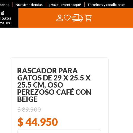
ctanos
Nuestras tiendas
¡Haz tu evento aquí!
Términos y condiciones
📰  
logos 
itales
RASCADOR PARA
GATOS DE 29 X 25.5 X
25.5 CM, OSO
PEREZOSO CAFÉ CON
BEIGE
$
89
.
900
$
44
.
950