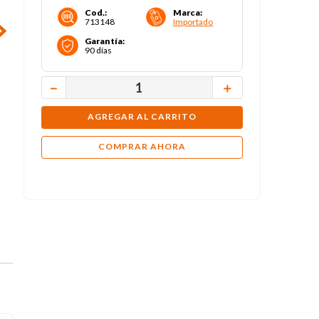
Cod.
:
Marca
:
713148
Importado
Garantía
:
90 días
－
＋
AGREGAR AL CARRITO
COMPRAR AHORA