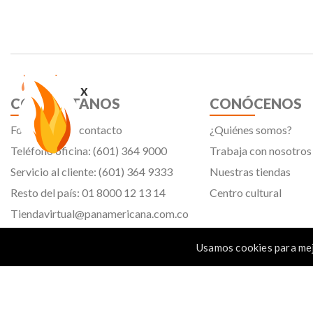
x
CONTÁCTANOS
CONÓCENOS
Formulario de contacto
¿Quiénes somos?
Teléfono oficina: (601) 364 9000
Trabaja con nosotros
Servicio al cliente: (601) 364 9333
Nuestras tiendas
Resto del país: 01 8000 12 13 14
Centro cultural
Tiendavirtual@panamericana.com.co
Servicliente@panamericana.com.co
Usamos cookies para mej
notificaciones@panamericana.com.co
Calle 12 # 34 - 30, Bogotá D.C.