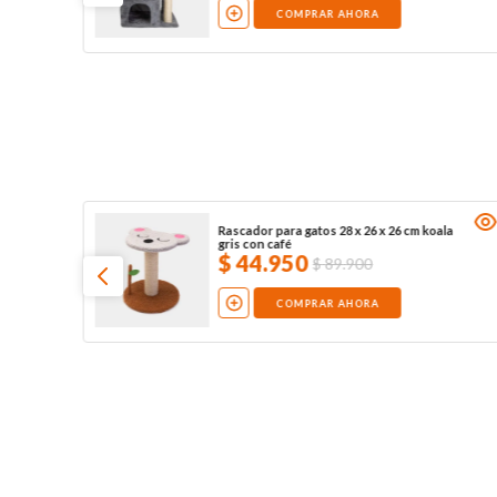
COMPRAR AHORA
Rascador para gatos 28 x 26 x 26 cm koala
gris con café
$
44
.
950
$
89
.
900
COMPRAR AHORA