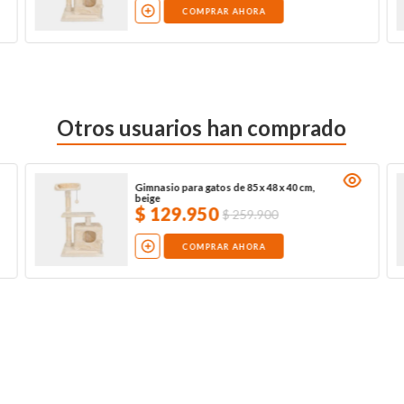
COMPRAR AHORA
Otros usuarios han comprado
Gimnasio para gatos de 85 x 48 x 40 cm,
beige
$
129
.
950
$
259
.
900
COMPRAR AHORA