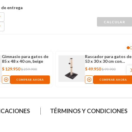
Gimnasio para gatos de
Rascador para gatos de
85 x 48 x 40 cm, beige
53 x 30 x 30 cm con
juguete colgante
$
129
.
950
$
49
.
950
$
259
.
900
$
99
.
900
COMPRAR AHORA
COMPRAR AHORA
ICACIONES
TÉRMINOS Y CONDICIONES