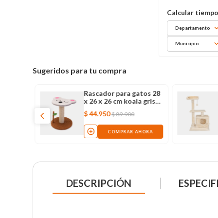
Departamento
Municipio
Sugeridos para tu compra
Rascador para gatos 28
x 26 x 26 cm koala gris
con café
$
44
.
950
$
89
.
900
COMPRAR AHORA
DESCRIPCIÓN
ESPECIF