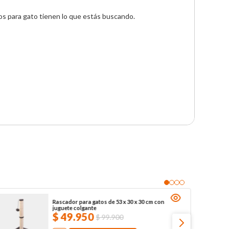
sios para gato tienen lo que estás buscando.
Rascador para gatos de 53 x 30 x 30 cm con
juguete colgante
$
49
.
950
$
99
.
900