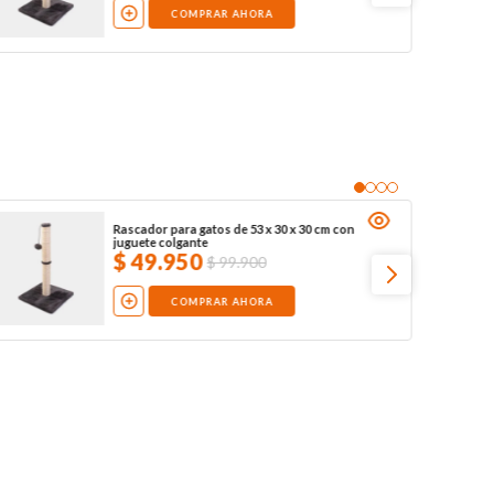
COMPRAR AHORA
Rascador para gatos de 53 x 30 x 30 cm con
juguete colgante
$
49
.
950
$
99
.
900
COMPRAR AHORA