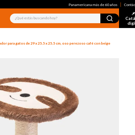
Panamericana más de 60 años
Contá
📌
¿Qué estás buscando hoy?
Catá
dig
dor para gatos de 29 x 25.5 x 25.5 cm, oso perezoso café con beige