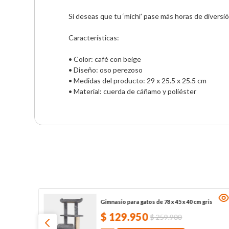
Si deseas que tu ‘michí’ pase más horas de diversió
Características:
• Color: café con beige
• Diseño: oso perezoso
• Medidas del producto: 29 x 25.5 x 25.5 cm
• Material: cuerda de cáñamo y poliéster
Gimnasio para gatos de 78 x 45 x 40 cm gris
$
129
.
950
$
259
.
900