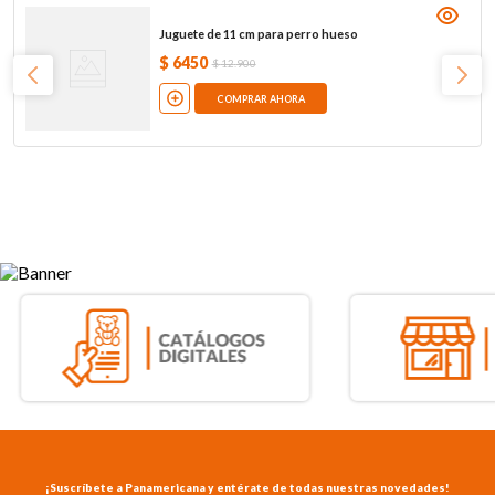
Juguete de 11 cm para perro hueso
$
6450
$
12
.
900
COMPRAR AHORA
¡Suscríbete a Panamericana y entérate de todas nuestras novedades!