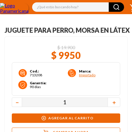
¿Qué estás buscando hoy?
JUGUETE PARA PERRO, MORSA EN LÁTEX
$
19
.
900
$
9950
Cod.
:
Marca
:
713208
Importado
Garantía
:
90 días
－
＋
AGREGAR AL CARRITO