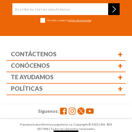
He leído y acepto la
política de privacidad
+
CONTÁCTENOS
+
CONÓCENOS
+
TE AYUDAMOS
+
POLÍTICAS
Siguenos:
Panamericana librería y papelería s.a. Copyright © 2023 | Nit: 830
037 946 | Todos los derechos reservados