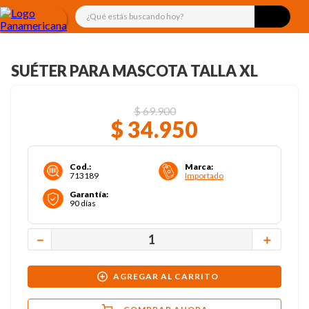
¿Qué estás buscando hoy?
SUÉTER PARA MASCOTA TALLA XL
$
69
.
900
$
34
.
950
Cod.
:
Marca
:
713189
Importado
Garantía
:
90 días
－
＋
AGREGAR AL CARRITO