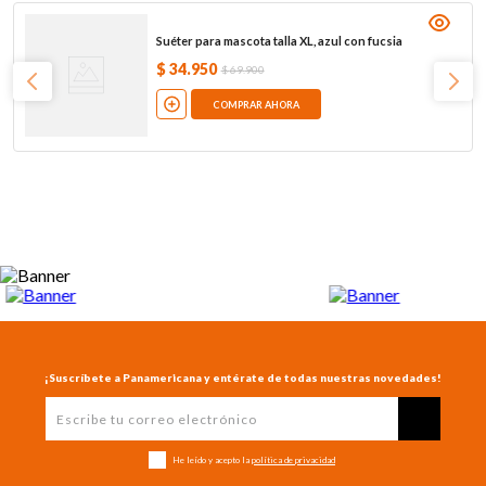
Suéter para mascota talla XL, azul con fucsia
$
34
.
950
$
69
.
900
COMPRAR AHORA
¡Suscríbete a Panamericana y entérate de todas nuestras novedades!
He leído y acepto la
política de privacidad