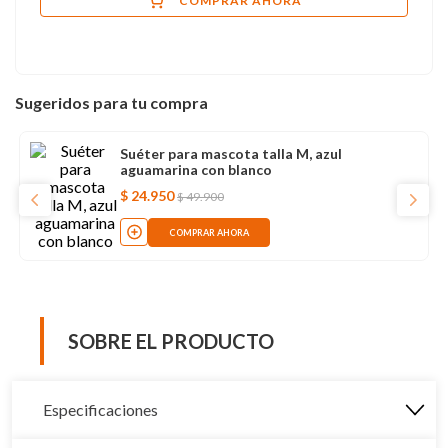
COMPRAR AHORA
Sugeridos para tu compra
Suéter para mascota talla M, azul
aguamarina con blanco
$
24
.
950
$
49
.
900
COMPRAR AHORA
SOBRE EL PRODUCTO
Especificaciones