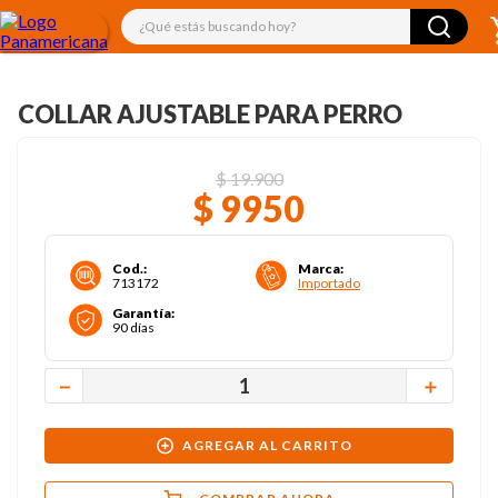
¿Qué estás buscando hoy?
COLLAR AJUSTABLE PARA PERRO
$
19
.
900
$
9950
Cod.
:
Marca
:
713172
Importado
Garantía
:
90 días
－
＋
AGREGAR AL CARRITO