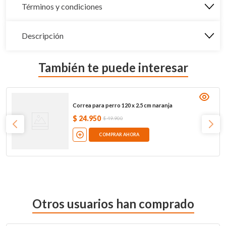
Términos y condiciones
Descripción
También te puede interesar
Correa para perro 120 x 2.5 cm naranja
$
24
.
950
$
49
.
900
COMPRAR AHORA
Otros usuarios han comprado