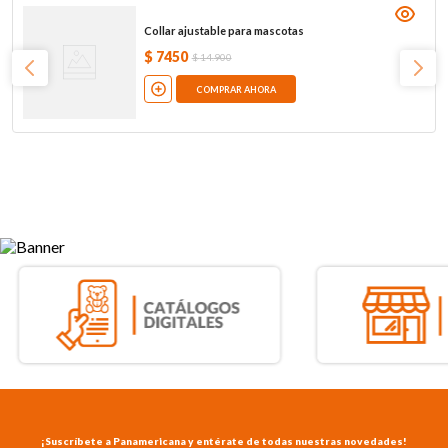
Collar ajustable para mascotas
$
7450
$
14
.
900
COMPRAR AHORA
¡Suscríbete a Panamericana y entérate de todas nuestras novedades!