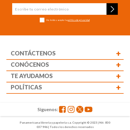
He leído y acepto la
política de privacidad
+
CONTÁCTENOS
+
CONÓCENOS
+
TE AYUDAMOS
+
POLÍTICAS
Siguenos:
Panamericana librería y papelería s.a. Copyright © 2023 | Nit: 830
037 946 | Todos los derechos reservados