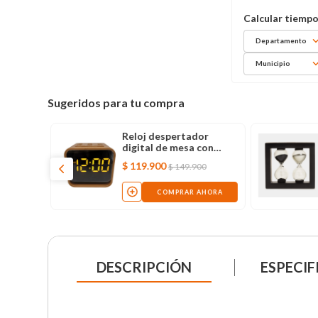
Departamento
Municipio
Sugeridos para tu compra
or
Reloj despertador
con
digital de mesa con
altavoz y bluetooth
$
119
.
900
$
149
.
900
AHORA
COMPRAR AHORA
DESCRIPCIÓN
ESPECIF