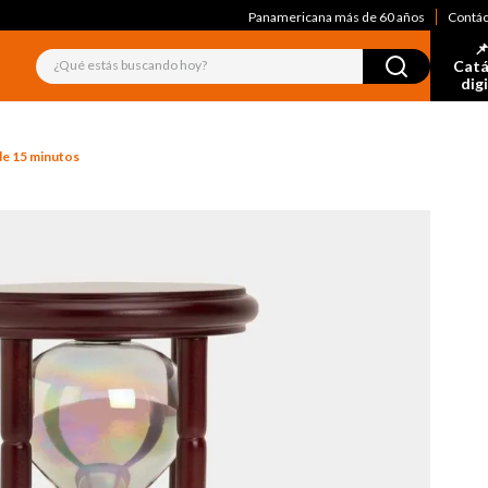
Panamericana más de 60 años
Contá
📌
¿Qué estás buscando hoy?
Catá
dig
de 15 minutos