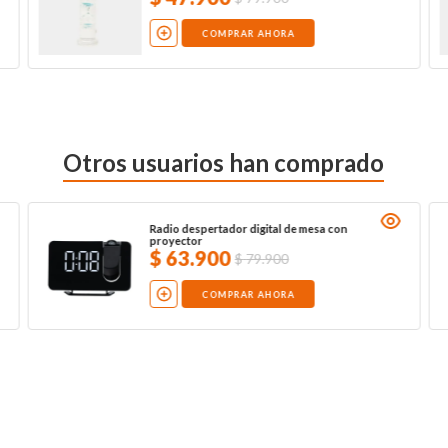
COMPRAR AHORA
Otros usuarios han comprado
Radio despertador digital de mesa con
proyector
$
63
.
900
$
79
.
900
COMPRAR AHORA