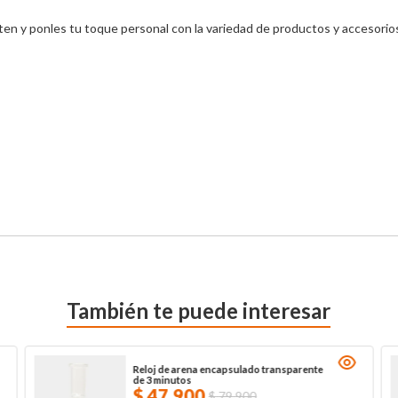
n y ponles tu toque personal con la variedad de productos y accesorios
También te puede interesar
Reloj de arena encapsulado transparente
de 3 minutos
$
47
.
900
$
79
.
900