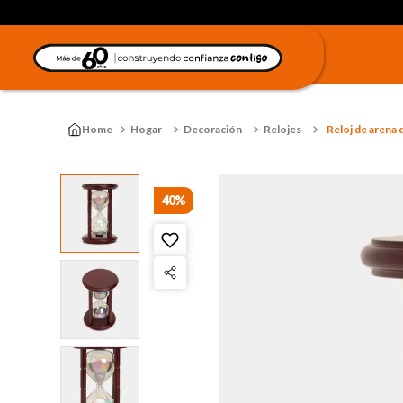
Hogar
Decoración
Relojes
Reloj de arena 
40%