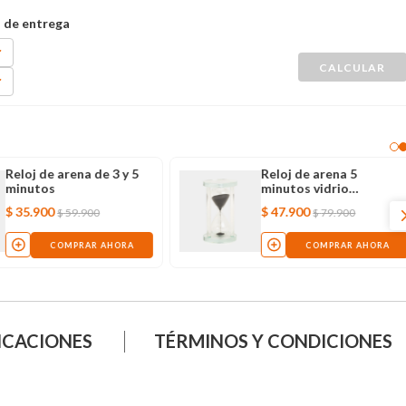
Reloj de arena de 3 y 5
Reloj de arena 5
minutos
minutos vidrio
transparente
$
35
.
900
$
47
.
900
$
59
.
900
$
79
.
900
COMPRAR AHORA
COMPRAR AHORA
ICACIONES
TÉRMINOS Y CONDICIONES