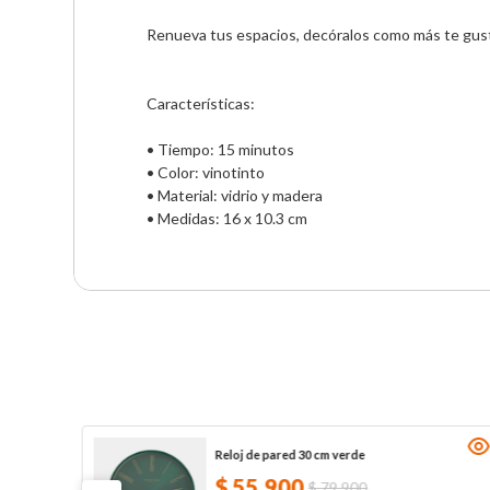
Renueva tus espacios, decóralos como más te guste
Características:

• Tiempo: 15 minutos  

• Color: vinotinto

• Material: vidrio y madera

• Medidas: 16 x 10.3 cm
Reloj de pared 30 cm verde
$
55
.
900
$
79
.
900