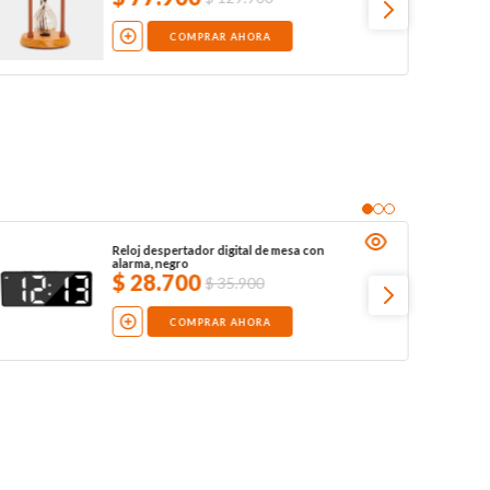
COMPRAR AHORA
Reloj despertador digital de mesa con
alarma, negro
$
28
.
700
$
35
.
900
COMPRAR AHORA