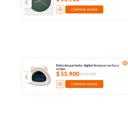
COMPRAR AHORA
Reloj despertador digital de mesa con luz y
orejas
$
55
.
900
$
69
.
900
COMPRAR AHORA