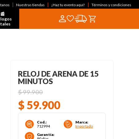
ctanos
Nuestras tiendas
¡Haz tu evento aquí!
Términos y condiciones
📰  
logos 
itales
RELOJ DE ARENA DE 15
MINUTOS
$
99
.
900
$
59
.
900
Cod.
:
Marca
:
712994
Importado
Garantía
:
90 días