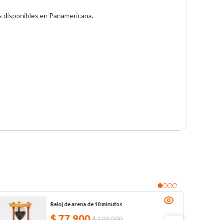
 disponibles en Panamericana.

Reloj de arena de 10 minutos
$
77
.
900
$
129
.
900