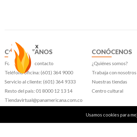
x
CONTÁCTANOS
CONÓCENOS
Formulario de contacto
¿Quiénes somos?
Teléfono oficina: (601) 364 9000
Trabaja con nosotros
Servicio al cliente: (601) 364 9333
Nuestras tiendas
Resto del país: 01 8000 12 13 14
Centro cultural
Tiendavirtual@panamericana.com.co
Servicliente@panamericana.com.co
Usamos cookies para mej
notificaciones@panamericana.com.co
Calle 12 # 34 - 30, Bogotá D.C.