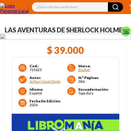
¿Qué estás buscando hoy?
LAS AVENTURAS DE SHERLOCK HOLMES
$
39
.
000
Cod.
:
Marca
:
725625
Booket
Autor
:
N.° Páginas
:
Arthur Conan Doyle
384
Idioma
:
Encuadernación
:
Español
Tapa dura
Fecha De Edición
:
2026