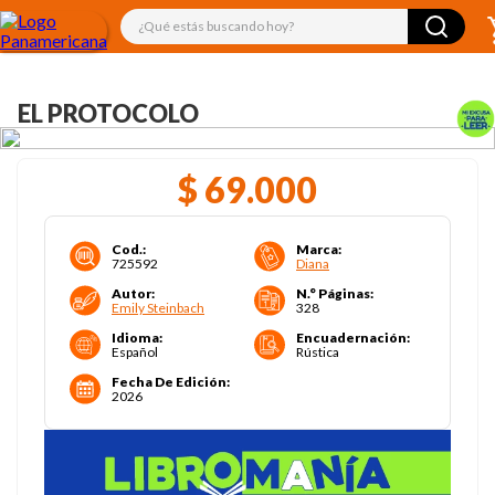
¿Qué estás buscando hoy?
EL PROTOCOLO
$
69
.
000
Cod.
:
Marca
:
725592
Diana
Autor
:
N.° Páginas
:
Emily Steinbach
328
Idioma
:
Encuadernación
:
Español
Rústica
Fecha De Edición
:
2026