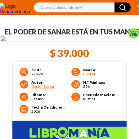
¿Qué estás buscando hoy?
EL PODER DE SANAR ESTÁ EN TUS MANO
$
39
.
000
Cod.
:
Marca
:
725630
Booket
Autor
:
N.° Páginas
:
Doctor Bayter
296
Idioma
:
Encuadernación
:
Español
Rústica
Fecha De Edición
:
2026