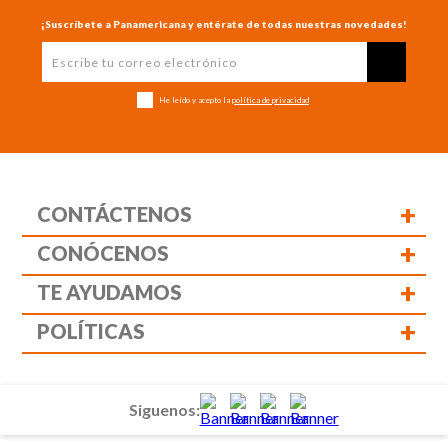
¡Suscríbete a Panamericana y entérate de todas nuestras novedades!
He leído y acepto la
política de privacidad
+
CONTÁCTENOS
+
CONÓCENOS
+
TE AYUDAMOS
+
POLÍTICAS
Siguenos: