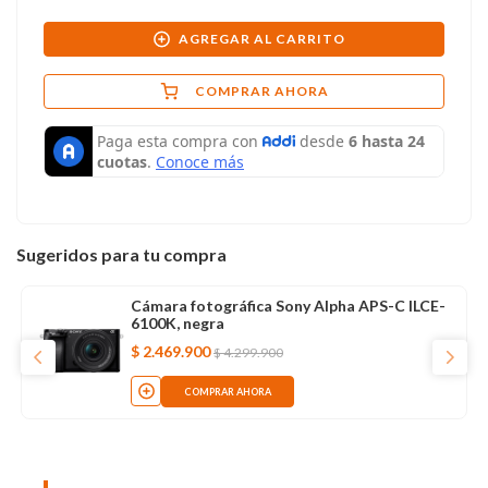
AGREGAR AL CARRITO
COMPRAR AHORA
Sugeridos para tu compra
Cámara fotográfica Sony Alpha APS-C ILCE-
6100K, negra
$
2
.
469
.
900
$
4
.
299
.
900
COMPRAR AHORA