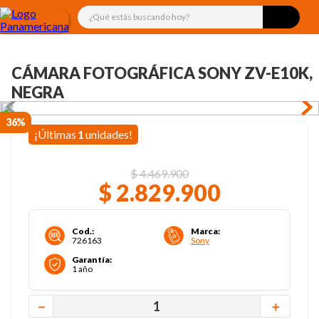
¿Qué estás buscando hoy?
CÁMARA FOTOGRÁFICA SONY ZV-E10K,
NEGRA
36%
¡Últimas
1
unidades!
$
4
.
469
.
900
$
2
.
829
.
900
Cod.
:
Marca
:
726163
Sony
Garantía
:
1 año
－
＋