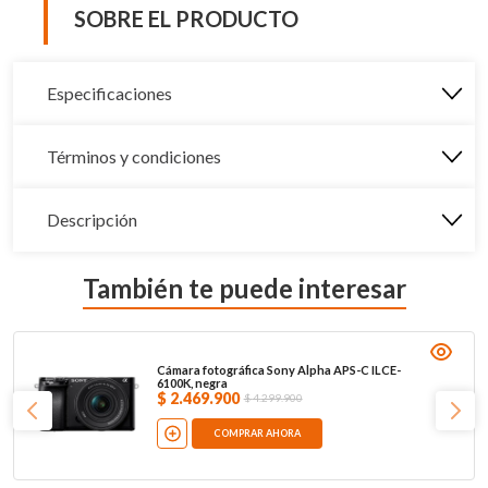
SOBRE EL PRODUCTO
Especificaciones
Términos y condiciones
Descripción
También te puede interesar
Cámara fotográfica Sony Alpha APS-C ILCE-
6100K, negra
$
2
.
469
.
900
$
4
.
299
.
900
COMPRAR AHORA