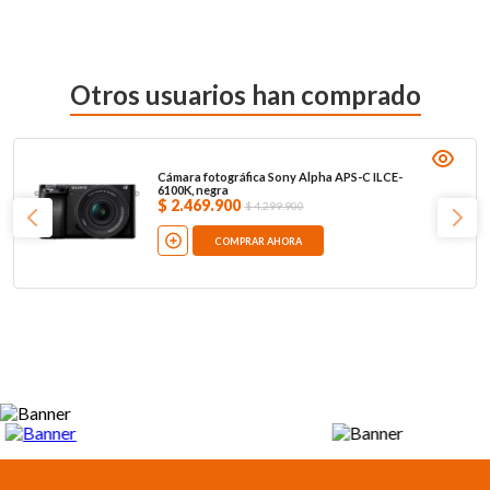
Otros usuarios han comprado
Cámara fotográfica Sony Alpha APS-C ILCE-
6100K, negra
$
2
.
469
.
900
$
4
.
299
.
900
COMPRAR AHORA