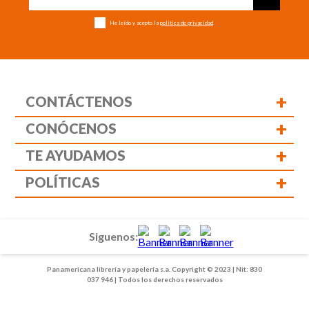
He leído y acepto la
política de privacidad
+
CONTÁCTENOS
+
CONÓCENOS
+
TE AYUDAMOS
+
POLÍTICAS
Siguenos:
Panamericana librería y papelería s.a. Copyright © 2023 | Nit: 830
037 946 | Todos los derechos reservados