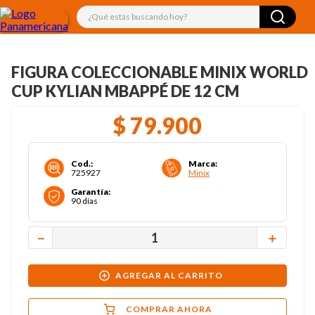
¿Qué estás buscando hoy?
FIGURA COLECCIONABLE MINIX WORLD
CUP KYLIAN MBAPPÉ DE 12 CM
$
79
.
900
Cod.
:
Marca
:
725927
Minix
Garantía
:
90 días
－
＋
AGREGAR AL CARRITO
COMPRAR AHORA