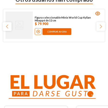
Figura coleccionable Minix World Cup Kylian
Mbappé de 12 cm
$
79
.
900
COMPRAR AHORA