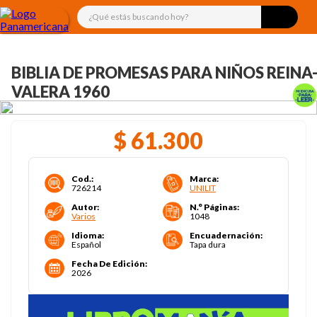
¿Qué estás buscando hoy?
BIBLIA DE PROMESAS PARA NIÑOS REINA
VALERA 1960
$
61
.
300
Cod.
:
Marca
:
726214
UNILIT
Autor
:
N.° Páginas
:
Varios
1048
Idioma
:
Encuadernación
:
Español
Tapa dura
Fecha De Edición
:
2026