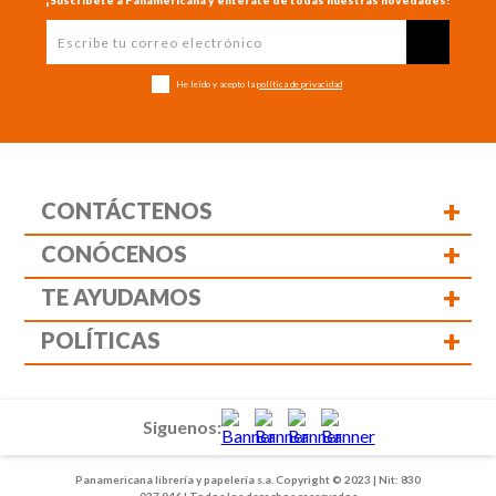
¡Suscríbete a Panamericana y entérate de todas nuestras novedades!
He leído y acepto la
política de privacidad
+
CONTÁCTENOS
+
CONÓCENOS
+
TE AYUDAMOS
+
POLÍTICAS
Siguenos:
Panamericana librería y papelería s.a. Copyright © 2023 | Nit: 830