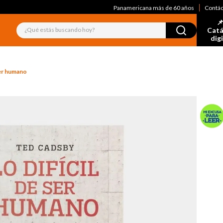
Panamericana más de 60 años
Contá
📌
¿Qué estás buscando hoy?
Catá
dig
 ser humano