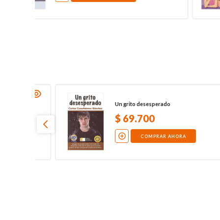
El miedo: no sienta miedo de su propio
miedo
$
12
.
900
COMPRAR AHORA