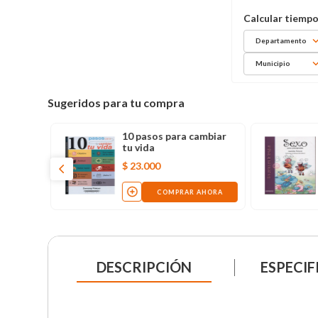
Departamento
Municipio
Sugeridos para tu compra
para
10 pasos para cambiar
eras y
tu vida
$
23
.
000
AHORA
COMPRAR AHORA
DESCRIPCIÓN
ESPECIF