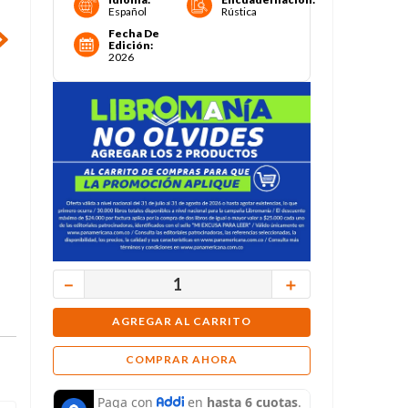
Español
Rústica
Fecha De
Edición
:
2026
－
＋
AGREGAR AL CARRITO
COMPRAR AHORA