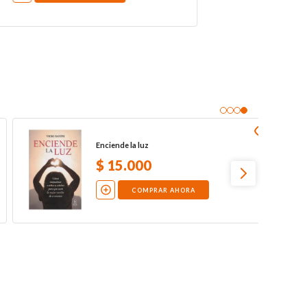
Berta: Reúne fuerzas para afrontar el
cáncer
$
14
.
000
COMPRAR AHORA