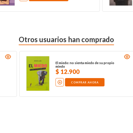
Otros usuarios han comprado
Enciende la luz
$
15
.
000
COMPRAR AHORA