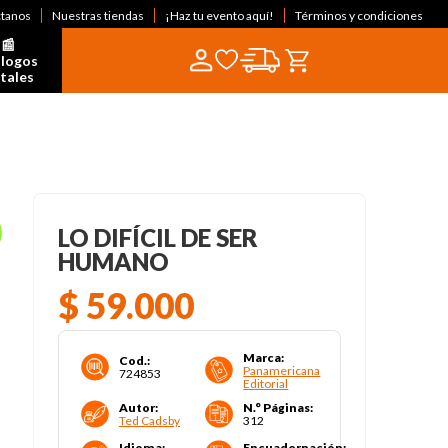
ctanos
Nuestras tiendas
¡Haz tu evento aquí!
Términos y condiciones
📰  
logos 
itales
LO DIFÍCIL DE SER
HUMANO
$
59
.
000
Marca
:
Cod.
:
Panamericana
724853
Editorial
Autor
:
N.° Páginas
:
Ted Cadsby
312
Idioma
:
Encuadernación
: