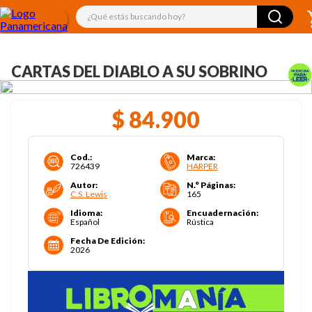
¿Qué estás buscando hoy?
CARTAS DEL DIABLO A SU SOBRINO
$
84
.
900
Cod.
:
Marca
:
726439
HARPER
Autor
:
N.° Páginas
:
C.S. Lewis
165
Idioma
:
Encuadernación
:
Español
Rústica
Fecha De Edición
:
2026