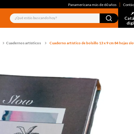
Panamericana más de 60 años
Contá
📌
¿Qué estás buscando hoy?
Catá
dig
Cuadernos artísticos
Cuaderno artístico de bolsillo 13 x 9 cm 84 hojas slo