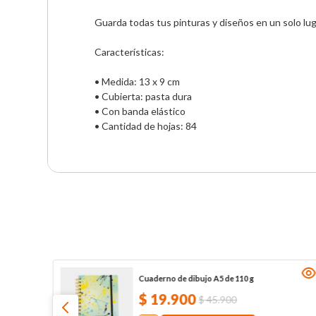
Guarda todas tus pinturas y diseños en un solo lug
Características:

• Medida: 13 x 9 cm 

• Cubierta: pasta dura

• Con banda elástico

• Cantidad de hojas: 84
Cuaderno de dibujo A5 de 110 g
$
19
.
900
$
45
.
900