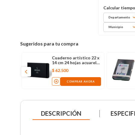
Departamento
Municipio
Sugeridos para tu compra
Cuaderno artístico 22 x
14 cm 24 hojas acuarela
negro
$
62
.
500
COMPRAR AHORA
DESCRIPCIÓN
ESPECIF