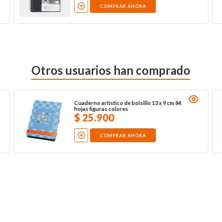
COMPRAR AHORA
Otros usuarios han comprado
Cuaderno artístico de bolsillo 13 x 9 cm 84
hojas figuras colores
$
25
.
900
COMPRAR AHORA