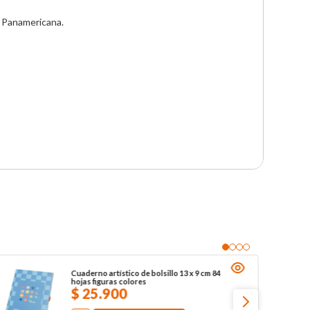
 Panamericana.

Cuaderno artístico de bolsillo 13 x 9 cm 84
hojas figuras colores
$
25
.
900