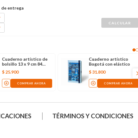
Cuaderno artístico de
Cuaderno artístico
bolsillo 13 x 9 cm 84
Bogotá con elástico
hojas slow life
$
25
.
900
$
31
.
800
COMPRAR AHORA
COMPRAR AHORA
ICACIONES
TÉRMINOS Y CONDICIONES