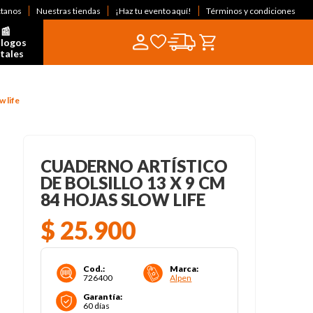
ctanos
Nuestras tiendas
¡Haz tu evento aquí!
Términos y condiciones
📰  
logos 
itales
w life
CUADERNO ARTÍSTICO
DE BOLSILLO 13 X 9 CM
84 HOJAS SLOW LIFE
$
25
.
900
Cod.
:
Marca
:
726400
Alpen
Garantía
:
60 días