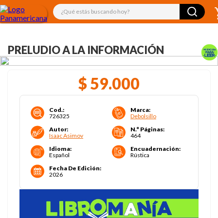
¿Qué estás buscando hoy?
PRELUDIO A LA INFORMACIÓN
$
59
.
000
Cod.
:
Marca
:
726325
Debolsillo
Autor
:
N.° Páginas
:
Isaac Asimov
464
Idioma
:
Encuadernación
:
Español
Rústica
Fecha De Edición
:
2026