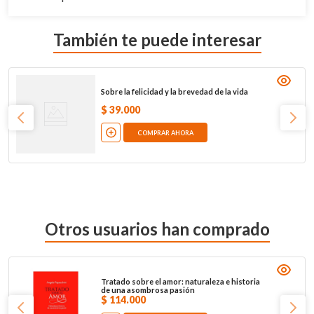
También te puede interesar
Sobre la felicidad y la brevedad de la vida
$
39
.
000
COMPRAR AHORA
Otros usuarios han comprado
Tratado sobre el amor: naturaleza e historia
de una asombrosa pasión
$
114
.
000