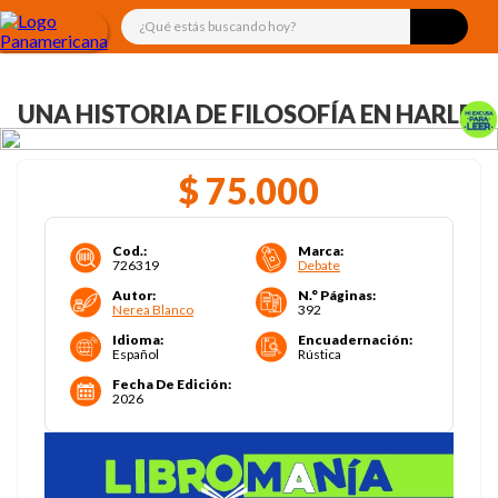
¿Qué estás buscando hoy?
UNA HISTORIA DE FILOSOFÍA EN HARLEY
$
75
.
000
Cod.
:
Marca
:
726319
Debate
Autor
:
N.° Páginas
:
Nerea Blanco
392
Idioma
:
Encuadernación
:
Español
Rústica
Fecha De Edición
:
2026