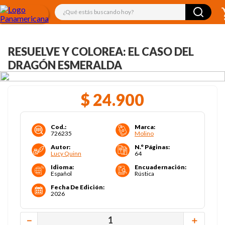
¿Qué estás buscando hoy?
RESUELVE Y COLOREA: EL CASO DEL
DRAGÓN ESMERALDA
$
24
.
900
Cod.
:
Marca
:
726235
Molino
Autor
:
N.° Páginas
:
Lucy Quinn
64
Idioma
:
Encuadernación
:
Español
Rústica
Fecha De Edición
:
2026
－
＋