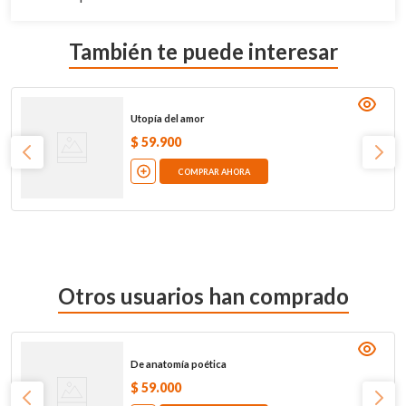
También te puede interesar
Utopía del amor
$
59
.
900
COMPRAR AHORA
Otros usuarios han comprado
De anatomía poética
$
59
.
000