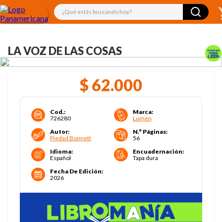
¿Qué estás buscando hoy?
LA VOZ DE LAS COSAS
$
62
.
000
Cod.
:
Marca
:
726280
Lumen
Autor
:
N.° Páginas
:
Piedad Bonnett
56
Idioma
:
Encuadernación
:
Español
Tapa dura
Fecha De Edición
:
2026