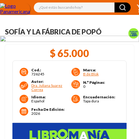
¿Qué estás buscando hoy?
SOFÍA Y LA FÁBRICA DE POPÓ
$
65
.
000
Cod.
:
Marca
:
726245
B de Blok
Autor
:
N.° Páginas
:
Dra. Juliana Suarez
0
Correa
Idioma
:
Encuadernación
:
Español
Tapa dura
Fecha De Edición
:
2026