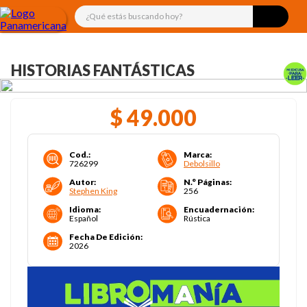
¿Qué estás buscando hoy?
HISTORIAS FANTÁSTICAS
$
49
.
000
Cod.
:
Marca
:
726299
Debolsillo
Autor
:
N.° Páginas
:
Stephen King
256
Idioma
:
Encuadernación
:
Español
Rústica
Fecha De Edición
:
2026