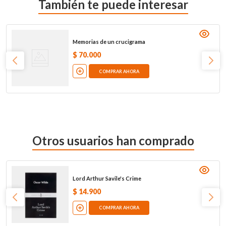
También te puede interesar
Memorias de un crucigrama
$
70
.
000
COMPRAR AHORA
Otros usuarios han comprado
Lord Arthur Savile's Crime
$
14
.
900
COMPRAR AHORA