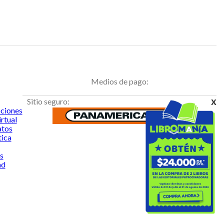
Medios de pago:
x
Sitio seguro:
ciones
rtual
atos
tica
s
ad