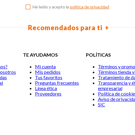
10
.
biblia
He leído y acepto la
política de privacidad
Recomendados para ti
TE AYUDAMOS
POLÍTICAS
mos?
Mi cuenta
Términos y promo
nosotros
Mis pedidos
Términos tienda vi
ndas
Tus favoritos
Tratamiento de d
al
Preguntas frecuentes
Transparencia y é
Línea ética
empresarial
Proveedores
Política de cookie
Aviso de privacid
SIC