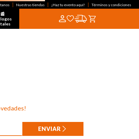
ctanos
Nuestras tiendas
¡Haz tu evento aquí!
Términos y condiciones
📰  
logos 
itales
ovedades!
ENVIAR