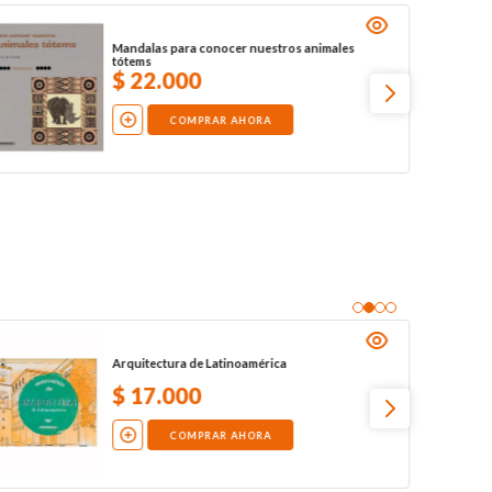
Mandalas para conocer nuestros animales
tótems
$
22
.
000
COMPRAR AHORA
Arquitectura de Latinoamérica
$
17
.
000
COMPRAR AHORA