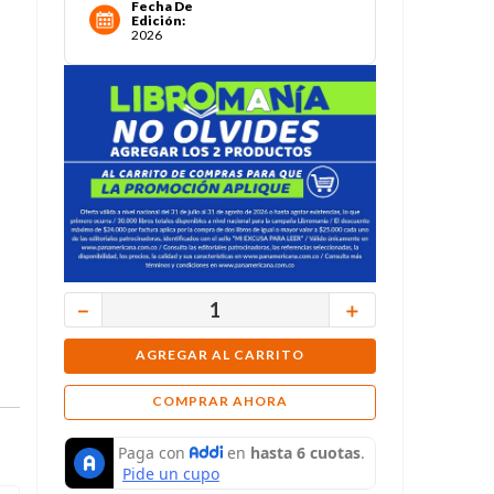
Fecha De
Edición
:
2026
－
＋
AGREGAR AL CARRITO
COMPRAR AHORA