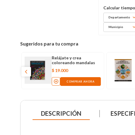
Departamento
Municipio
Sugeridos para tu compra
Relájate y crea
coloreando mandalas
$
19
.
000
AHORA
COMPRAR AHORA
DESCRIPCIÓN
ESPECIF