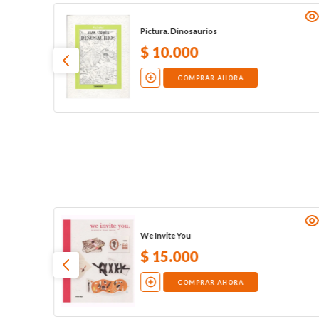
Pictura. Dinosaurios
$
10
.
000
COMPRAR AHORA
We Invite You
$
15
.
000
COMPRAR AHORA