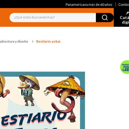
Panamericana más de 60 años
Contá
📌
¿Qué estás buscando hoy?
Catá
dig
uitectura y diseño
Bestiario yokai