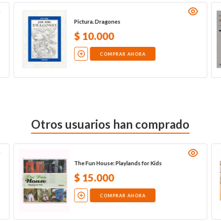
Pictura. Dragones
$
10
.
000
COMPRAR AHORA
Otros usuarios han comprado
The Fun House: Playlands for Kids
$
15
.
000
COMPRAR AHORA