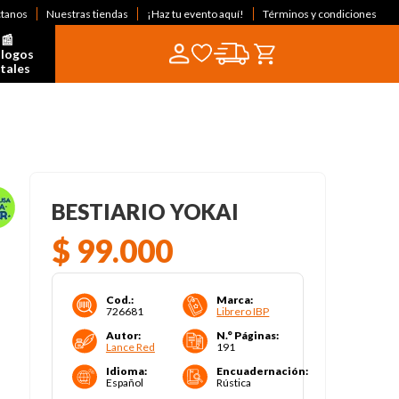
ctanos
Nuestras tiendas
¡Haz tu evento aquí!
Términos y condiciones
📰  
logos 
itales
BESTIARIO YOKAI
$
99
.
000
Cod.
:
Marca
:
726681
Librero IBP
Autor
:
N.° Páginas
:
Lance Red
191
Idioma
:
Encuadernación
:
Español
Rústica