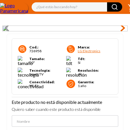
¿Qué estás buscando hoy?
Cod.
:
Marca
:
726958
LG Electronics
Tamaño
:
Tdt
:
50"
Sí
Tecnología
:
Resolución
:
Smart TV
4k
Conectividad
:
Garantía
:
Wi-Fi
1 año
Este producto no está disponible actualmente
Quiero saber cuando este producto está disponible