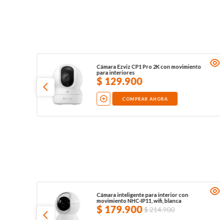
Cámara Ezviz CP1 Pro 2K con movimiento
para interiores
$
129
.
900
COMPRAR AHORA
Cámara inteligente para interior con
movimiento NHC-IP11, wifi, blanca
$
179
.
900
$
214
.
900