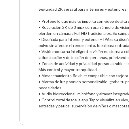
Seguridad 2K versátil para interiores y exteriores

• Protege lo que más te importa con video de alta d
• Resolución 2K de 3 mpx con gran ángulo de visión:
pierden en cámaras Full HD tradicionales. Su campo 
• Diseñada para interior y exterior – IP65: su dise
polvo sin afectar el rendimiento. Ideal para entradas
• Visión nocturna inteligente: visión nocturna a c
la iluminación y detección de personas, priorizand
• Zonas de actividad y privacidad personalizables:
Más control y mayor tranquilidad.

• Almacenamiento flexible: compatible con tarjeta
• Alarma de luz y sonido personalizable: graba tu p
necesidades.

• Audio bidireccional: micrófono y altavoz integrad
• Control total desde la app Tapo: visualiza en viv
entradas y patios, supervisión de niños o mascotas