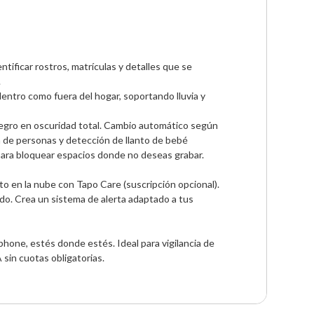
ificar rostros, matrículas y detalles que se 


dentro como fuera del hogar, soportando lluvia y 
negro en oscuridad total. Cambio automático según 
n de personas y detección de llanto de bebé

 para bloquear espacios donde no deseas grabar. 
 en la nube con Tapo Care (suscripción opcional).

ado. Crea un sistema de alerta adaptado a tus 
phone, estés donde estés. Ideal para vigilancia de 
 sin cuotas obligatorias.