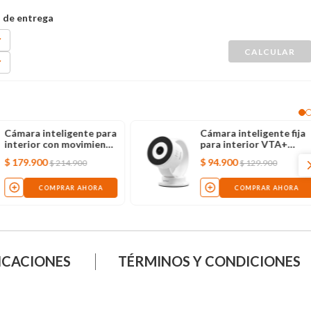
Cámara inteligente para
Cámara inteligente fija
interior con movimiento
para interior VTA+
NHC-IP11, wifi, blanca
GRAVITY 2K
$
179
.
900
$
94
.
900
$
214
.
900
$
129
.
900
COMPRAR AHORA
COMPRAR AHORA
ICACIONES
TÉRMINOS Y CONDICIONES