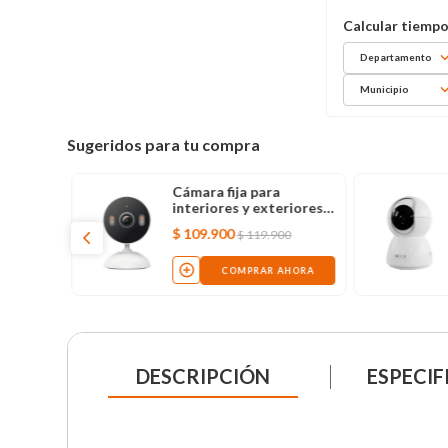
Departamento
Municipio
Sugeridos para tu compra
Cámara fija para
interiores y exteriores
Tapo C113 2K con wifi
$
109
.
900
$
119
.
900
COMPRAR AHORA
DESCRIPCIÓN
ESPECIF