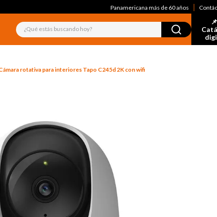
Panamericana más de 60 años
Contá
📌
¿Qué estás buscando hoy?
Catá
dig
Cámara rotativa para interiores Tapo C245d 2K con wifi