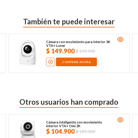
También te puede interesar
Cámara con movimiento para interior 3K
VTA+ Lunar
$
149
.
900
$
199
.
900
COMPRAR AHORA
Otros usuarios han comprado
Cámara inteligente con movimiento
interior VTA+ Omi 2K
$
104
.
900
$
189
.
000