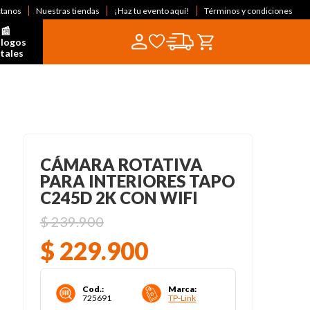
ctanos
Nuestras tiendas
¡Haz tu evento aquí!
Términos y condiciones
📰  
logos 
itales
CÁMARA ROTATIVA
PARA INTERIORES TAPO
C245D 2K CON WIFI
$
239
.
900
$
229
.
900
Cod.
:
Marca
:
725691
TP-Link