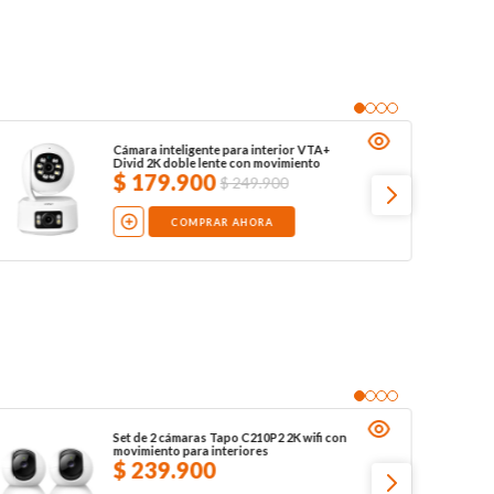
Cámara inteligente para interior VTA+
Divid 2K doble lente con movimiento
$
179
.
900
$
249
.
900
COMPRAR AHORA
Set de 2 cámaras Tapo C210P2 2K wifi con
movimiento para interiores
$
239
.
900