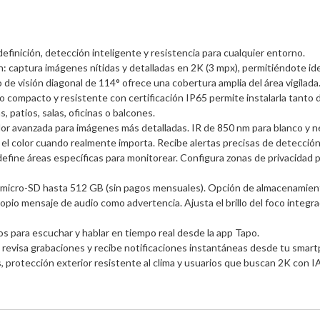
efinición, detección inteligente y resistencia para cualquier entorno.

 captura imágenes nítidas y detalladas en 2K (3 mpx), permitiéndote ident
de visión diagonal de 114° ofrece una cobertura amplia del área vigilada.
ño compacto y resistente con certificación IP65 permite instalarla tanto 
, patios, salas, oficinas o balcones.

olor avanzada para imágenes más detalladas. IR de 850 nm para blanco y 
o el color cuando realmente importa. Recibe alertas precisas de detecció
 define áreas específicas para monitorear. Configura zonas de privacidad
 micro-SD hasta 512 GB (sin pagos mensuales). Opción de almacenamiento
ropio mensaje de audio como advertencia. Ajusta el brillo del foco integr
os para escuchar y hablar en tiempo real desde la app Tapo.

o, revisa grabaciones y recibe notificaciones instantáneas desde tu smart
, protección exterior resistente al clima y usuarios que buscan 2K con IA