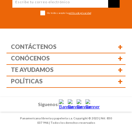
He leído y acepto la
política de privacidad
+
CONTÁCTENOS
+
CONÓCENOS
+
TE AYUDAMOS
+
POLÍTICAS
Siguenos:
Panamericana librería y papelería s.a. Copyright © 2023 | Nit: 830
037 946 | Todos los derechos reservados