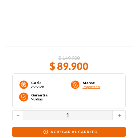
$
149
.
900
$
89
.
900
Cod.
:
Marca
:
698328
Importado
Garantía
:
90 días
－
＋
AGREGAR AL CARRITO