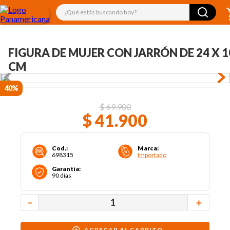
¿Qué estás buscando hoy?
FIGURA DE MUJER CON JARRÓN DE 24 X 1
CM
40%
$
69
.
900
$
41
.
900
Cod.
:
Marca
:
698315
Importado
Garantía
:
90 días
－
＋
AGREGAR AL CARRITO