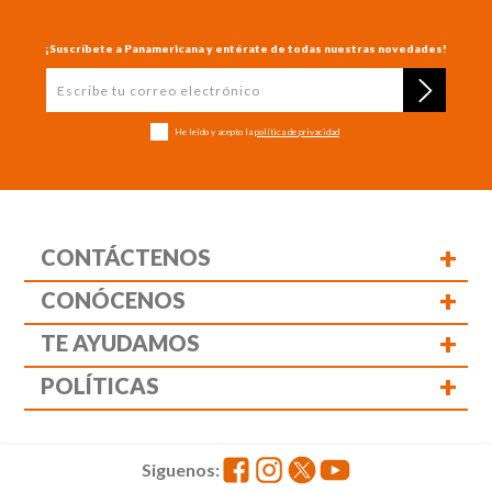
¡Suscríbete a Panamericana y entérate de todas nuestras novedades!
He leído y acepto la
política de privacidad
+
CONTÁCTENOS
+
CONÓCENOS
+
TE AYUDAMOS
+
POLÍTICAS
Siguenos: