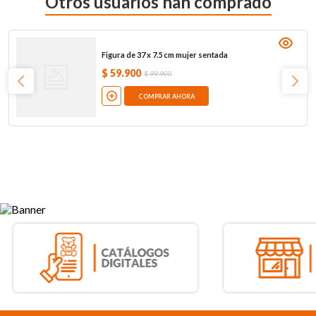
Otros usuarios han comprado
Figura de 37 x 7.5 cm mujer sentada
$
59
.
900
$
99
.
900
COMPRAR AHORA