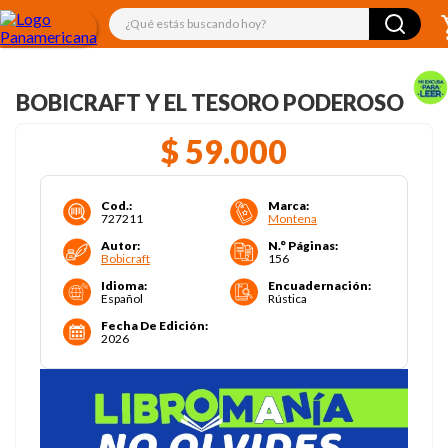
¿Qué estás buscando hoy?
BOBICRAFT Y EL TESORO PODEROSO
$
59
.
000
Cod.
:
Marca
:
727211
Montena
Autor
:
N.° Páginas
:
Bobicraft
156
Idioma
:
Encuadernación
:
Español
Rústica
Fecha De Edición
:
2026