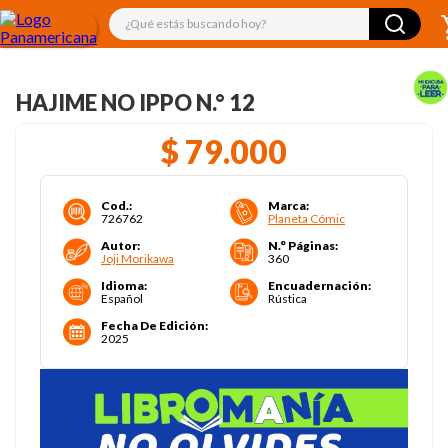
¿Qué estás buscando hoy?
HAJIME NO IPPO N.° 12
$
79
.
000
Cod.
:
Marca
:
726762
Planeta Cómic
Autor
:
N.° Páginas
:
Joji Morikawa
360
Idioma
:
Encuadernación
:
Español
Rústica
Fecha De Edición
:
2025