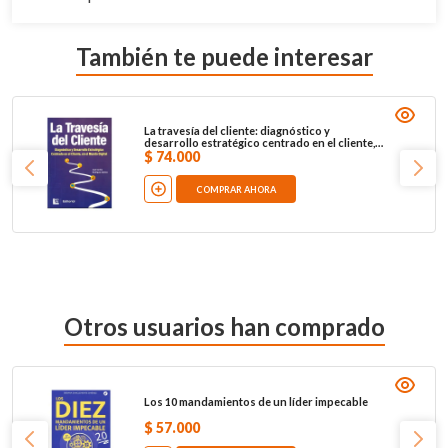
También te puede interesar
La travesía del cliente: diagnóstico y
desarrollo estratégico centrado en el cliente,
en el mundo digital
$
74
.
000
COMPRAR AHORA
Otros usuarios han comprado
Los 10 mandamientos de un líder impecable
$
57
.
000