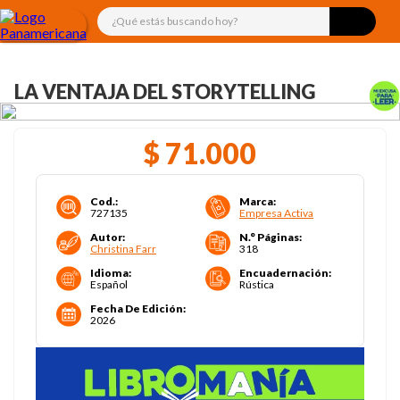
¿Qué estás buscando hoy?
LA VENTAJA DEL STORYTELLING
$
71
.
000
Cod.
:
Marca
:
727135
Empresa Activa
Autor
:
N.° Páginas
:
Christina Farr
318
Idioma
:
Encuadernación
:
Español
Rústica
Fecha De Edición
:
2026