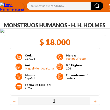
¿Qué estás buscando hoy?
MONSTRUOS HUMANOS - H. H. HOLMES
$
18
.
000
Cod.
:
Marca
:
727106
Testigo Directo
Autor
:
N.° Páginas
:
Miguel Mendoza Luna
106
Idioma
:
Encuadernación
:
Español
rústica
Fecha De Edición
:
2026
－
＋