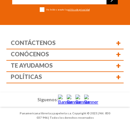
He leído y acepto la
política de privacidad
+
CONTÁCTENOS
+
CONÓCENOS
+
TE AYUDAMOS
+
POLÍTICAS
Siguenos:
Panamericana librería y papelería s.a. Copyright © 2023 | Nit: 830
037 946 | Todos los derechos reservados