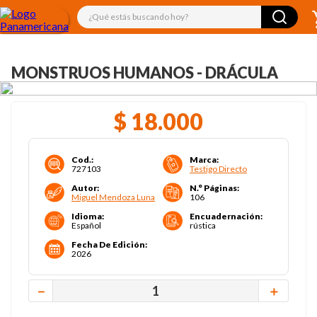
¿Qué estás buscando hoy?
MONSTRUOS HUMANOS - DRÁCULA
$
18
.
000
Cod.
:
Marca
:
727103
Testigo Directo
Autor
:
N.° Páginas
:
Miguel Mendoza Luna
106
Idioma
:
Encuadernación
:
Español
rústica
Fecha De Edición
:
2026
－
＋