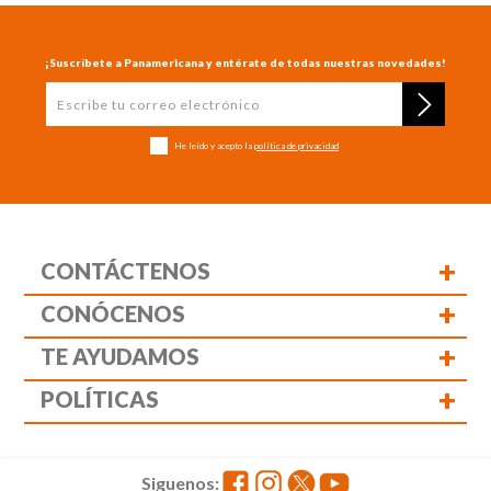
¡Suscríbete a Panamericana y entérate de todas nuestras novedades!
He leído y acepto la
política de privacidad
+
CONTÁCTENOS
+
CONÓCENOS
+
TE AYUDAMOS
+
POLÍTICAS
Siguenos: