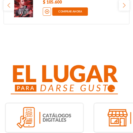
$
105
.
600
COMPRAR AHORA