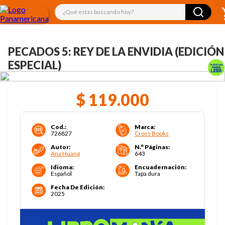
¿Qué estás buscando hoy?
PECADOS 5: REY DE LA ENVIDIA (EDICIÓN
ESPECIAL)
$
119
.
000
Cod.
:
Marca
:
726827
Cross Books
Autor
:
N.° Páginas
:
Ana Huang
643
Idioma
:
Encuadernación
:
Español
Tapa dura
Fecha De Edición
:
2025