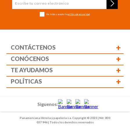
He leído y acepto la
política de privacidad
+
CONTÁCTENOS
+
CONÓCENOS
+
TE AYUDAMOS
+
POLÍTICAS
Siguenos:
Panamericana librería y papelería s.a. Copyright © 2023 | Nit: 830
037 946 | Todos los derechos reservados