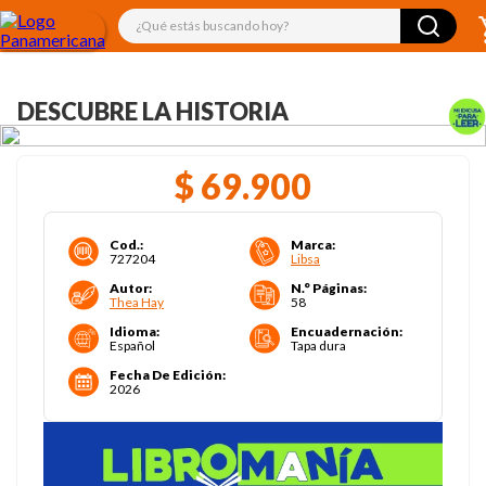
¿Qué estás buscando hoy?
DESCUBRE LA HISTORIA
$
69
.
900
Cod.
:
Marca
:
727204
Libsa
Autor
:
N.° Páginas
:
Thea Hay
58
Idioma
:
Encuadernación
:
Español
Tapa dura
Fecha De Edición
:
2026