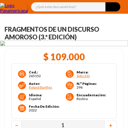
¿Qué estás buscando hoy?
FRAGMENTOS DE UN DISCURSO
AMOROSO (3.ª EDICIÓN)
$
109
.
000
Cod.
:
Marca
:
265152
Siglo XXI
Autor
:
N.° Páginas
:
Roland Barthes
296
Idioma
:
Encuadernación
:
Español
Rústica
Fecha De Edición
:
2022
－
＋