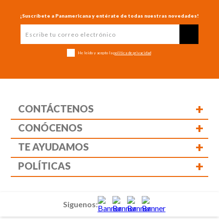
¡Suscríbete a Panamericana y entérate de todas nuestras novedades!
He leído y acepto la
política de privacidad
+
CONTÁCTENOS
+
CONÓCENOS
+
TE AYUDAMOS
+
POLÍTICAS
Siguenos: