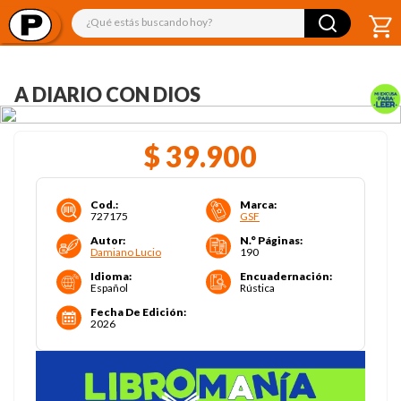
¿Qué estás buscando hoy?
A DIARIO CON DIOS
$
39
.
900
Cod.
:
Marca
:
727175
GSF
Autor
:
N.° Páginas
:
Damiano Lucio
190
Idioma
:
Encuadernación
:
Español
Rústica
Fecha De Edición
:
2026