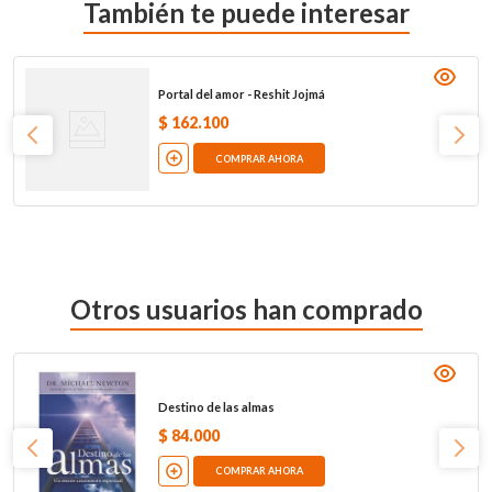
También te puede interesar
Portal del amor - Reshit Jojmá
$
162
.
100
COMPRAR AHORA
Otros usuarios han comprado
Destino de las almas
$
84
.
000
COMPRAR AHORA