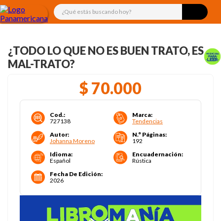
¿Qué estás buscando hoy?
¿TODO LO QUE NO ES BUEN TRATO, ES
MAL-TRATO?
$
70
.
000
Cod.
:
Marca
:
727138
Tendencias
Autor
:
N.° Páginas
:
Johanna Moreno
192
Idioma
:
Encuadernación
:
Español
Rústica
Fecha De Edición
:
2026